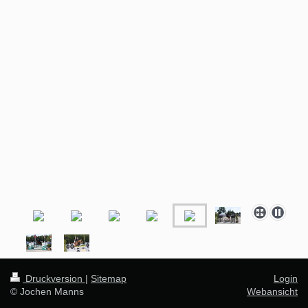
Druckversion
|
Sitemap
Login
© Jochen Manns
Webansicht